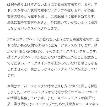
は腕を高く上げすぎないようにする練習方法です。まず、ア
ドレスを作った状態で右手だけクラブを握ります。その後、
右肘の後ろから左手を回し、二の腕辺りに左手を当てます。
最後に左手で右肘をおさえ、外に開いていかないように注意
しながらバックスイングをします。
2つ目はクラブヘッドが垂れないようにする練習方法です。左
側に壁がある状態で壁沿いに立ち、アドレスを作ります。壁
から拳1個分右に離れて、そのままバックスイングをします。
壁にクラブのヘッドが当たらない位置で止めることを意識し
てください。バックスイングが上がっていないと感じるかも
しれませんが、実はしっかりとバックスイングが上がってい
ます。
今回はオーバースイングの特性と直し方について詳しく解説
しました。28ゴルフスタジオでは必ず役立つゴルフについて
の情報を発信しています。また、当ゴルフスタジオ(神戸北
店・垂水店)ではスコアアップのための技術力やコースマネジ